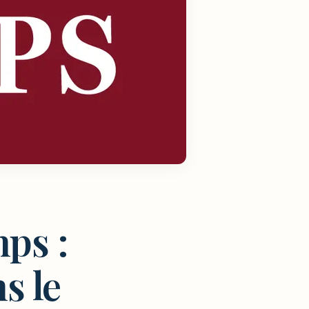
ps :
s le