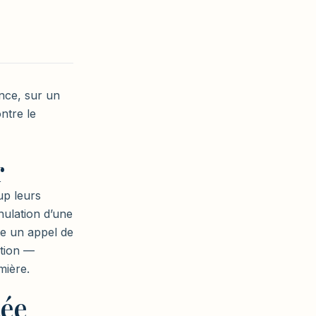
ence, sur un
ntre le
r
up leurs
nulation d’une
ste un appel de
ition —
mière.
tée