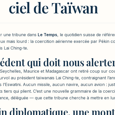
ciel de Taïwan
er une tribune dans
Le Temps
, le quotidien suisse de référ
eux mais lourd : la coercition aérienne exercée par Pékin co
s Lai Ching-te.
édent qui doit nous alerte
s Seychelles, Maurice et Madagascar ont retiré coup sur co
urvol au président taïwanais Lai Ching-te, contraignant l’an
vers l’Eswatini. Aucun missile, aucun navire, aucun avion : ju
ats tiers qui plient. C’est une nouvelle grammaire de la coerc
stance, déléguée — que cette tribune cherche à mettre en lu
in diplomatique, une mon