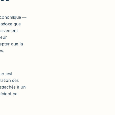
 économique —
aradoxe que
ssivement
leur
epter que la
es.
un test
lation des
 attachés à un
écédent ne