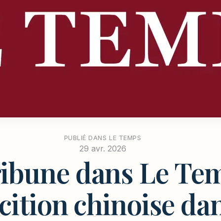
PUBLIÉ DANS LE TEMPS
29 avr. 2026
ibune dans Le Tem
cition chinoise dan