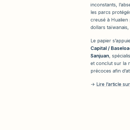
inconstants, l’ab
les parcs protégés
creusé à Hualien 
dollars taïwanais
Le papier s’appui
Capital / Baselo
Sanjuan
, spécial
et conclut sur la 
précoces afin d’att
→
Lire l’article s