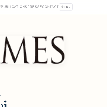
E
PUBLICATIONS
PRESSE
CONTACT
FR
⌄
h
ei