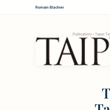
Romain Blachier
Publications
›
Taipei Ti
T
Ta