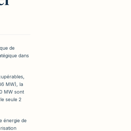
ique de
atégique dans
upérables,
86 MW), la
10 MW sont
e seule 2
te énergie de
risation