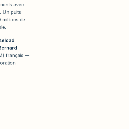
ements avec
. Un puits
 millions de
le.
seload
Bernard
M) français —
loration