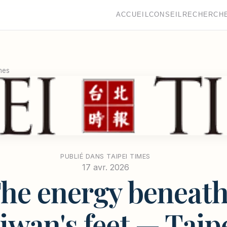
ACCUEIL
CONSEIL
RECHERCH
mes
PUBLIÉ DANS TAIPEI TIMES
17 avr. 2026
he energy beneat
iwan's feet — Taip