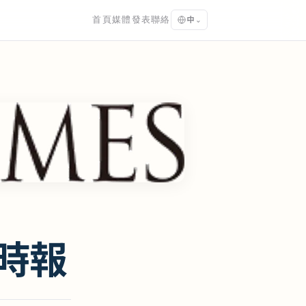
首頁
媒體發表
聯絡
中
⌄
北時報