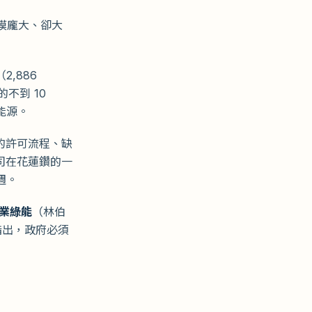
模龐大、卻大
（2,886
的不到 10
的能源。
的許可流程、缺
司在花蓮鑽的一
週。
業綠能
（林伯
指出，政府必須