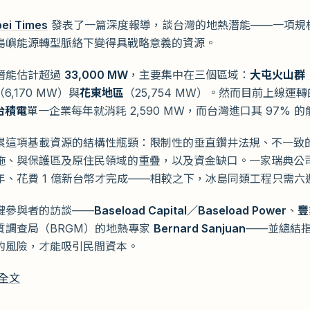
i Times
發表了一篇深度報導，談台灣的地熱潛能——一項規
島嶼能源轉型脈絡下變得具戰略意義的資源。
潛能估計超過
33,000 MW
，主要集中在三個區域：
大屯火山群
（6,170 MW）與
花東地區
（25,754 MW）。然而目前上線運轉
台積電
單一企業每年就消耗 2,590 MW，而台灣進口其 97% 
累這項基載資源的結構性瓶頸：限制性的垂直鑽井法規、不一致
施、與保護區及原住民領域的重疊，以及資金缺口。一家瑞典公
年、花費 1 億新台幣才完成——相較之下，冰島同類工程只需六
鍵參與者的訪談——
Baseload Capital／Baseload Power
、
豐
質調查局（BRGM）的地熱專家
Bernard Sanjuan
——並總結
的風險，才能吸引民間資本。
全文