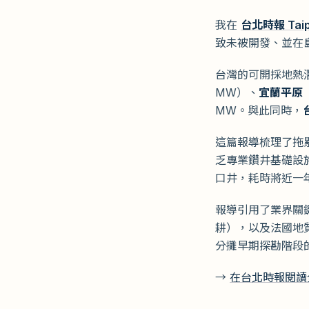
我在
台北時報 Taipe
致未被開發、並在
台灣的可開採地熱
MW）、
宜蘭平原
MW。與此同時，
這篇報導梳理了拖
乏專業鑽井基礎設
口井，耗時將近一
報導引用了業界關
耕），以及法國地
分攤早期探勘階段
→
在台北時報閱讀