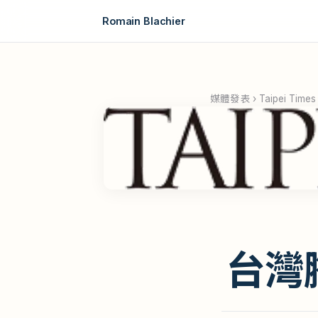
Romain Blachier
媒體發表
›
Taipei Times
台灣