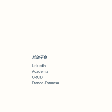
其他平台
LinkedIn
Academia
ORCID
France-Formosa