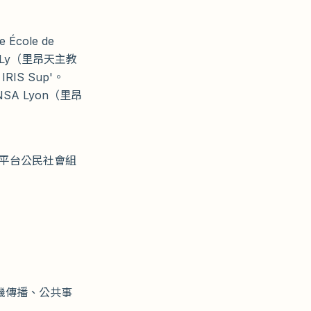
École de
CLy（里昂天主教
IRIS Sup'。
NSA Lyon（里昂
責任平台公民社會組
機傳播、公共事