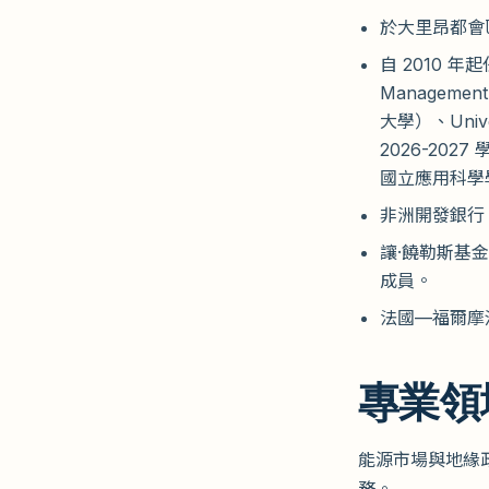
於大里昂都會
自 2010 年起
Managem
大學）、Univer
2026-2027
國立應用科學
非洲開發銀行
讓·饒勒斯基金
成員。
法國—福爾摩
專業領
能源市場與地緣
務。